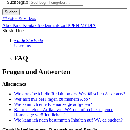
Suchbegriff:
Suchen
⛅
Fotos & Videos
Abo
ePaper
Kontakt
Stellenmarkt
zu IPPEN.MEDIA
Sie sind hier:
wa.de Startseite
Über uns
FAQ
Fragen und Antworten
Allgemeines
Wie erreiche ich die Redaktion des Westfälischen Anzeigers?
Wer hilft mir bei Fragen zu meinem Abo?
Wie kann ich eine Kleinanzeige aufgeben?
Kann ich einen Artikel von WA.de auf meiner eigenen
Homepage veröffentlichen?
Wie kann ich nach bestimmten Inhalten auf WA.de suchen?
Geschäftsbedingungen, Datenschutz und Regeln