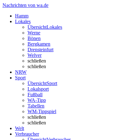
Nachrichten von wa.de
Hamm
Lokales
Übersicht
Lokales
Werne
Bönen
Bergkamen
Drensteinfurt
Welver
schließen
schließen
NRW
Sport
Übersicht
Sport
Lokalsport
Fußball
WA-Tipp
Tabellen
WM-Tippspiel
schließen
schließen
Welt
Verbraucher
Übersicht
Verbraucher